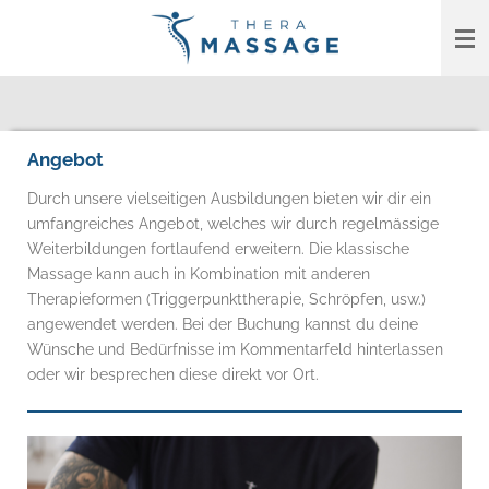
Zum
Hauptinhalt
springen
Angebot
Durch unsere vielseitigen Ausbildungen bieten wir dir ein
umfangreiches Angebot, welches wir durch regelmässige
Weiterbildungen fortlaufend erweitern. Die klassische
Massage kann auch in Kombination mit anderen
Therapieformen (Triggerpunkttherapie, Schröpfen, usw.)
angewendet werden.
Bei der Buchung
kannst du deine
Wünsche und Bedürfnisse im Kommentarfeld hinterlassen
oder wir besprechen diese direkt vor Ort.