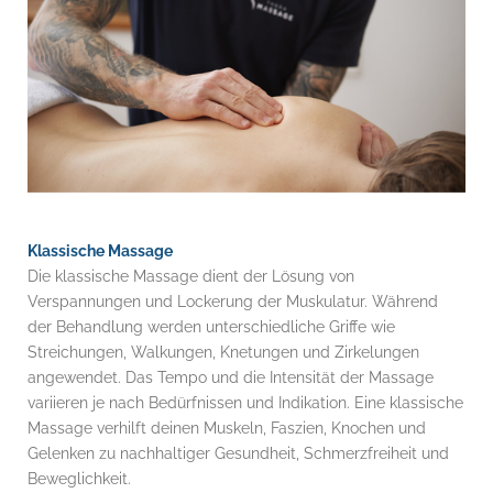
Klassische Massage
Die klassische Massage dient der Lösung von
Verspannungen und Lockerung der Muskulatur. Während
der Behandlung werden unterschiedliche Griffe wie
Streichungen, Walkungen, Knetungen und Zirkelungen
angewendet. Das Tempo und die Intensität der Massage
variieren je nach Bedürfnissen und Indikation. Eine klassische
Massage verhilft deinen Muskeln, Faszien, Knochen und
Gelenken zu nachhaltiger Gesundheit, Schmerzfreiheit und
Beweglichkeit.